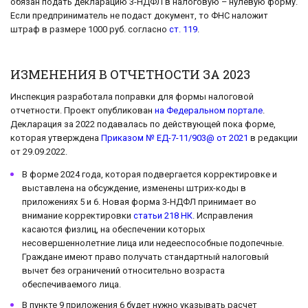
обязан подать декларацию 3-НДФЛ в налоговую – нулевую форму.
Если предприниматель не подаст документ, то ФНС наложит
штраф в размере 1000 руб. согласно
ст. 119
.
ИЗМЕНЕНИЯ В ОТЧЕТНОСТИ ЗА 2023
Инспекция разработала поправки для формы налоговой
отчетности. Проект опубликован
на Федеральном портале
.
Декларация за 2022 подавалась по действующей пока форме,
которая утверждена
Приказом № ЕД-7-11/903@ от 2021
в редакции
от 29.09.2022.
В форме 2024 года, которая подвергается корректировке и
выставлена на обсуждение, изменены штрих-коды в
приложениях 5 и 6. Новая форма 3-НДФЛ принимает во
внимание корректировки
статьи 218 НК
. Исправления
касаются физлиц, на обеспечении которых
несовершеннолетние лица или недееспособные подопечные.
Граждане имеют право получать стандартный налоговый
вычет без ограничений относительно возраста
обеспечиваемого лица.
В пункте 9 приложения 6 будет нужно указывать расчет