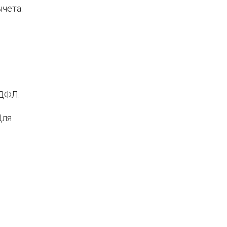
чета:
НДФЛ.
Для