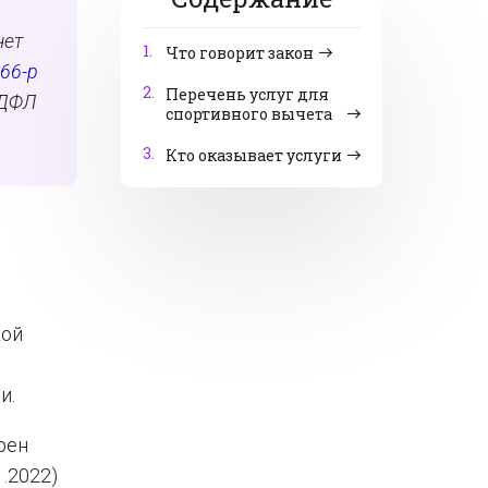
чет
1.
Что говорит закон
66-р
2.
Перечень услуг для
НДФЛ
спортивного вычета
3.
Кто оказывает услуги
кой
и.
рен
.2022)