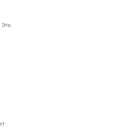
. Это
ет