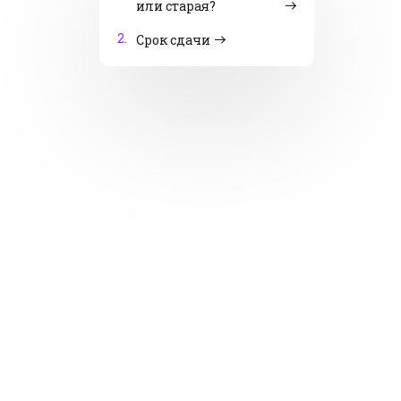
или старая?
2.
Срок сдачи