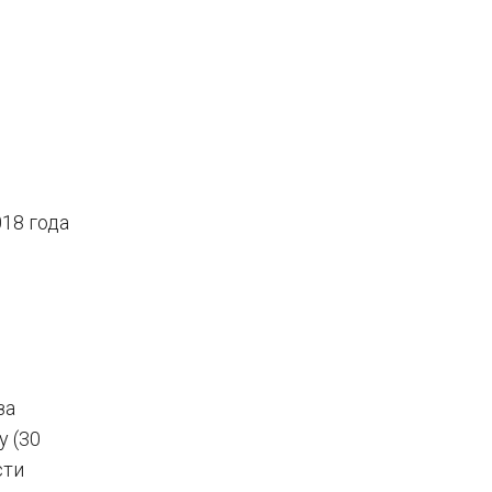
018 года
за
у (30
сти