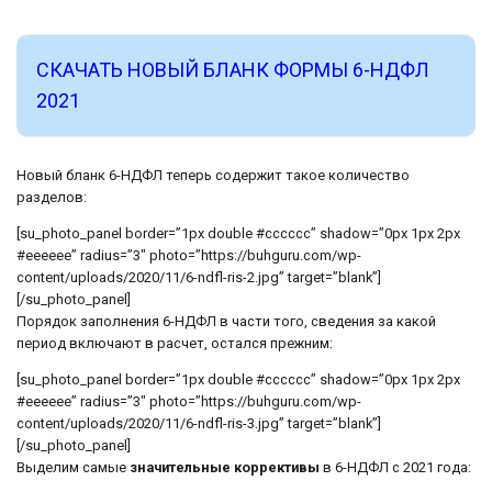
СКАЧАТЬ НОВЫЙ БЛАНК ФОРМЫ 6-НДФЛ
2021
Новый бланк 6-НДФЛ теперь содержит такое количество
разделов:
[su_photo_panel border=”1px double #cccccc” shadow=”0px 1px 2px
#eeeeee” radius=”3″ photo=”https://buhguru.com/wp-
content/uploads/2020/11/6-ndfl-ris-2.jpg” target=”blank”]
[/su_photo_panel]
Порядок заполнения 6-НДФЛ в части того, сведения за какой
период включают в расчет, остался прежним:
[su_photo_panel border=”1px double #cccccc” shadow=”0px 1px 2px
#eeeeee” radius=”3″ photo=”https://buhguru.com/wp-
content/uploads/2020/11/6-ndfl-ris-3.jpg” target=”blank”]
[/su_photo_panel]
Выделим самые
значительные коррективы
в 6-НДФЛ с 2021 года: