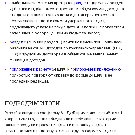
наибольшие изменения претерпел
раздел 1
(прежний раздел
2) бланка 6-НДФЛ. Вместо трёх дат и общей суммы дохода на
эти даты остались только поля с датой крайнего срока
перечисления налога и суммой удержанного НДФЛ,
подлежащего уплате на такую дату. Аналогичные показатели
заполняют о возвращенном из бюджета налоге;
раздел 2
(бывший раздел 1) почти не изменился. Появилась
разбивка на суммы доходов по гражданско-правовым (ГПД,
ГПХ) и трудовым договорам в общей сумме выплаченных
физлицам доходов;
приложение к расчету
6-НДФЛ и
приложение к приложению
полностью повторяют справку по форме 2-НДФЛ в ее
последней редакции.
ПОДВОДИМ ИТОГИ
Разработанную новую форму 6-НДФЛ применяют с отчёта за 1
квартал 2021 года. Она объединила в себе данные, которые
раньше входили в расчет 6-НДФЛ и в справку 2-НДФЛ.
Отчитываемся в налоговую в 2021 году по форме 6-НДФЛ в