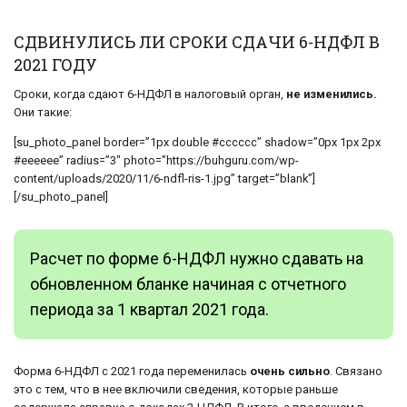
СДВИНУЛИСЬ ЛИ СРОКИ СДАЧИ 6-НДФЛ В
2021 ГОДУ
Сроки, когда сдают 6-НДФЛ в налоговый орган,
не изменились.
Они такие:
[su_photo_panel border=”1px double #cccccc” shadow=”0px 1px 2px
#eeeeee” radius=”3″ photo=”https://buhguru.com/wp-
content/uploads/2020/11/6-ndfl-ris-1.jpg” target=”blank”]
[/su_photo_panel]
Расчет по форме 6-НДФЛ нужно сдавать на
обновленном бланке начиная с отчетного
периода за 1 квартал 2021 года.
Форма 6-НДФЛ с 2021 года переменилась
очень сильно
. Связано
это с тем, что в нее включили сведения, которые раньше