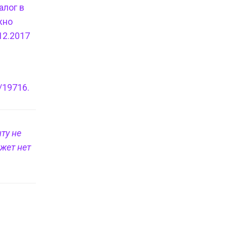
алог в
жно
12.2017
/19716.
ту не
жет нет