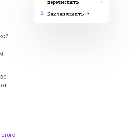
перечислять
2.
Как заполнить
кой
им
тве
 от
 этого