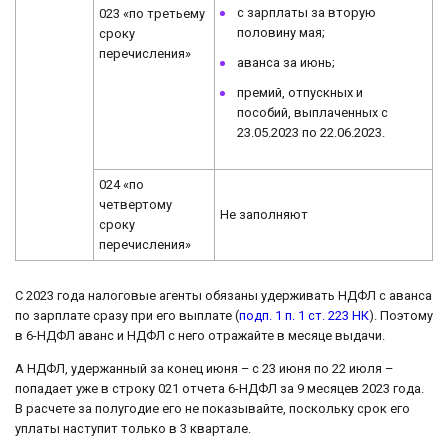
с зарплаты за вторую
023 «по третьему
половину мая;
сроку
перечисления»
аванса за июнь;
премий, отпускных и
пособий, выплаченных с
23.05.2023 по 22.06.2023.
024 «по
четвертому
Не заполняют
сроку
перечисления»
С 2023 года налоговые агенты обязаны удерживать НДФЛ с аванса
по зарплате сразу при его выплате (
подп. 1 п. 1 ст. 223 НК
). Поэтому
в 6-НДФЛ аванс и НДФЛ с него отражайте в месяце выдачи.
А НДФЛ, удержанный за конец июня – с 23 июня по 22 июля –
попадает уже в строку 021 отчета 6-НДФЛ за 9 месяцев 2023 года.
В расчете за полугодие его не показывайте, поскольку срок его
уплаты наступит только в 3 квартале.