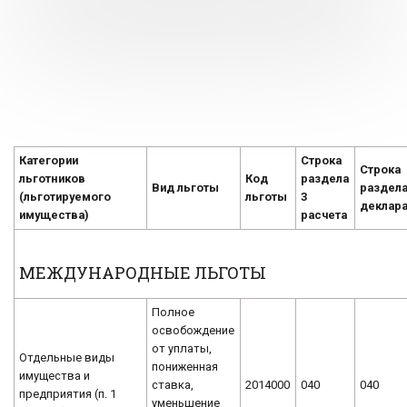
Категории
Строка
Строка
льготников
Код
раздела
Вид льготы
раздела
(льготируемого
льготы
3
деклар
имущества)
расчета
МЕЖДУНАРОДНЫЕ ЛЬГОТЫ
Полное
освобождение
от уплаты,
Отдельные виды
пониженная
имущества и
ставка,
2014000
040
040
предприятия (п. 1
уменьшение