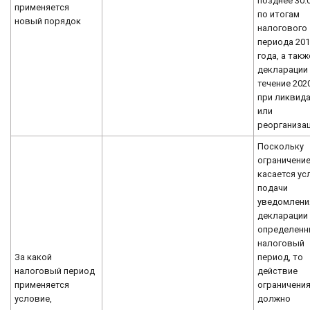
позднее 30.
применяется
по итогам
новый порядок
налогового
периода 20
года, а такж
декларации
течение 202
при ликвид
или
реорганизац
Поскольку
ограничени
касается ус
подачи
уведомлени
декларации
определенн
налоговый
За какой
период, то
налоговый период
действие
применяется
ограничени
условие,
должно