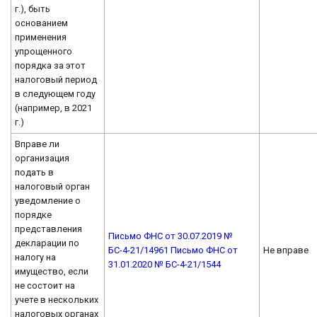
г.), быть
основанием
применения
упрощенного
порядка за этот
налоговый период
в следующем году
(например, в 2021
г.)
Вправе ли
организация
подать в
налоговый орган
уведомление о
порядке
представления
Письмо ФНС от 30.07.2019 №
декларации по
БС-4-21/14961
Письмо ФНС от
Не вправе
налогу на
31.01.2020 № БС-4-21/1544
имущество, если
не состоит на
учете в нескольких
налоговых органах