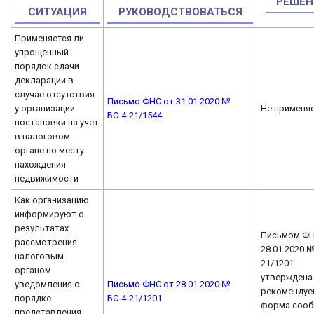
РЕШЕН
СИТУАЦИЯ
РУКОВОДСТВОВАТЬСЯ
Применяется ли
упрощенный
порядок сдачи
декларации в
случае отсутствия
Письмо ФНС от 31.01.2020 №
у организации
Не применя
БС-4-21/1544
постановки на учет
в налоговом
органе по месту
нахождения
недвижимости
Как организацию
информируют о
результатах
Письмом ФН
рассмотрения
28.01.2020 №
налоговым
21/1201
органом
утверждена
уведомления о
Письмо ФНС от 28.01.2020 №
рекомендуе
порядке
БС-4-21/1201
форма сооб
представления