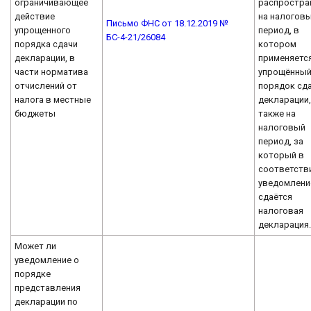
ограничивающее
распростра
действие
на налогов
Письмо ФНС от 18.12.2019 №
упрощенного
период, в
БС-4-21/26084
порядка сдачи
котором
декларации, в
применяетс
части норматива
упрощённы
отчислений от
порядок сд
налога в местные
декларации,
бюджеты
также на
налоговый
период, за
который в
соответств
уведомлени
сдаётся
налоговая
декларация
Может ли
уведомление о
порядке
представления
декларации по