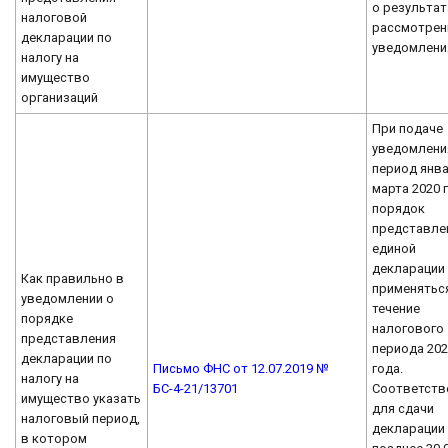
о результат
налоговой
рассмотрен
декларации по
уведомлени
налогу на
имущество
организаций
При подаче
уведомлени
период янва
марта 2020 
порядок
представле
единой
декларации
Как правильно в
применятьс
уведомлении о
течение
порядке
налогового
представления
периода 20
декларации по
Письмо ФНС от 12.07.2019 №
года.
налогу на
БС-4-21/13701
Соответств
имущество указать
для сдачи
налоговый период,
декларации
в котором