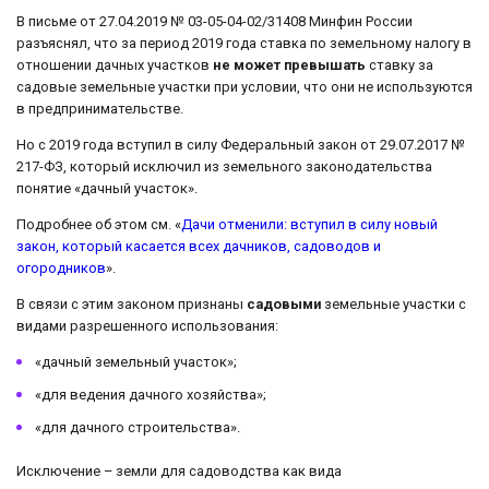
В письме от 27.04.2019 № 03-05-04-02/31408 Минфин России
разъяснял, что за период 2019 года ставка по земельному налогу в
отношении дачных участков
не может превышать
ставку за
садовые земельные участки при условии, что они не используются
в предпринимательстве.
Но с 2019 года вступил в силу Федеральный закон от 29.07.2017 №
217-ФЗ, который исключил из земельного законодательства
понятие «дачный участок».
Подробнее об этом см. «
Дачи отменили: вступил в силу новый
закон, который касается всех дачников, садоводов и
огородников
».
В связи с этим законом признаны
садовыми
земельные участки с
видами разрешенного использования:
«дачный земельный участок»;
«для ведения дачного хозяйства»;
«для дачного строительства».
Исключение – земли для садоводства как вида