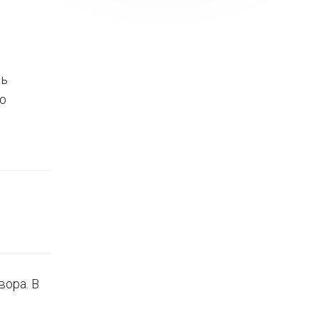
вь
о
ора. В