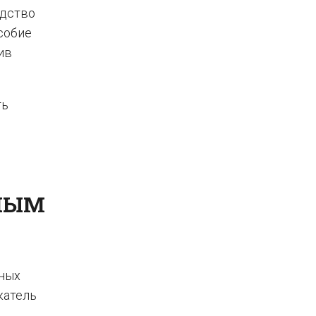
одство
особие
ив
ть
ЬНЫМ
иных
катель