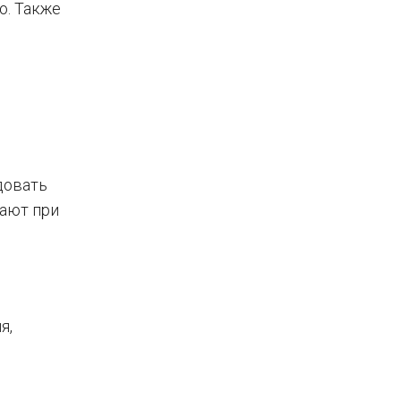
о. Также
довать
вают при
я,