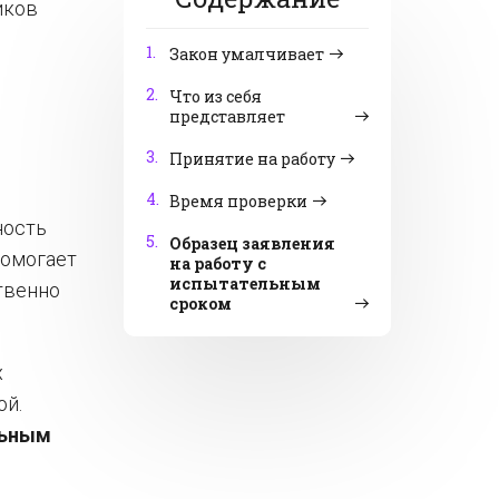
иков
1.
Закон умалчивает
2.
Что из себя
представляет
3.
Принятие на работу
4.
Время проверки
ность
5.
Образец заявления
помогает
на работу с
испытательным
твенно
сроком
х
ой.
льным