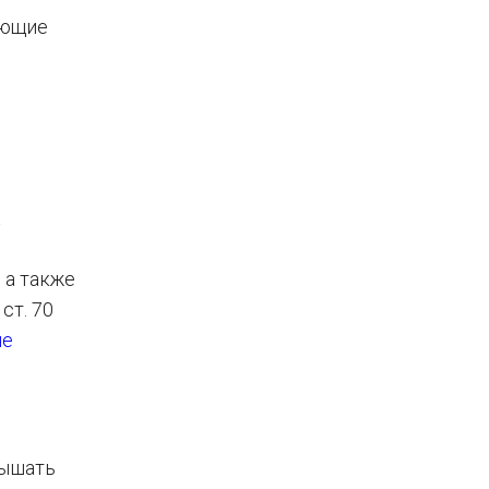
ующие
х
 а также
ст. 70
не
вышать