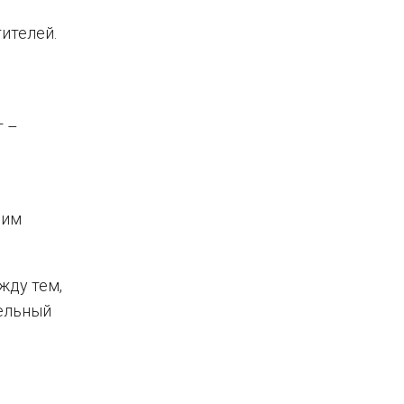
ителей.
т –
чим
жду тем,
тельный