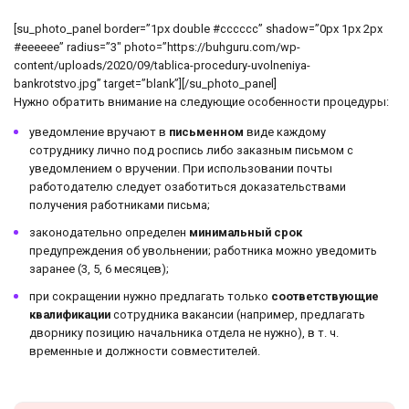
[su_photo_panel border=”1px double #cccccc” shadow=”0px 1px 2px
#eeeeee” radius=”3″ photo=”https://buhguru.com/wp-
content/uploads/2020/09/tablica-procedury-uvolneniya-
bankrotstvo.jpg” target=”blank”][/su_photo_panel]
Нужно обратить внимание на следующие особенности процедуры:
уведомление вручают в
письменном
виде каждому
сотруднику лично под роспись либо заказным письмом с
уведомлением о вручении. При использовании почты
работодателю следует озаботиться доказательствами
получения работниками письма;
законодательно определен
минимальный срок
предупреждения об увольнении; работника можно уведомить
заранее (3, 5, 6 месяцев);
при сокращении нужно предлагать только
соответствующие
квалификации
сотрудника вакансии (например, предлагать
дворнику позицию начальника отдела не нужно), в т. ч.
временные и должности совместителей.