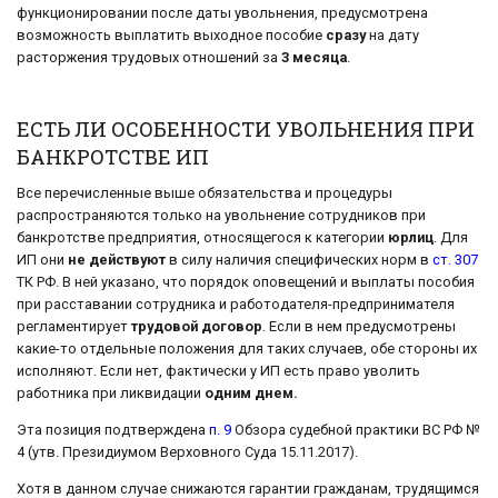
функционировании после даты увольнения, предусмотрена
возможность выплатить выходное пособие
сразу
на дату
расторжения трудовых отношений за
3 месяца
.
ЕСТЬ ЛИ ОСОБЕННОСТИ УВОЛЬНЕНИЯ ПРИ
БАНКРОТСТВЕ ИП
Все перечисленные выше обязательства и процедуры
распространяются только на увольнение сотрудников при
банкротстве предприятия, относящегося к категории
юрлиц
. Для
ИП они
не действуют
в силу наличия специфических норм в
ст. 307
ТК РФ. В ней указано, что порядок оповещений и выплаты пособия
при расставании сотрудника и работодателя-предпринимателя
регламентирует
трудовой договор
. Если в нем предусмотрены
какие-то отдельные положения для таких случаев, обе стороны их
исполняют. Если нет, фактически у ИП есть право уволить
работника при ликвидации
одним днем.
Эта позиция подтверждена
п. 9
Обзора судебной практики ВС РФ №
4 (утв. Президиумом Верховного Суда 15.11.2017).
Хотя в данном случае снижаются гарантии гражданам, трудящимся