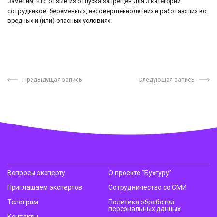
Заметим, что отзыв из отпуска запрещен для 3 категорий
сотрудников: беременных, несовершеннолетних и работающих во
вредных и (или) опасных условиях.
Предыдущая запись
Следующая запись
Вопросы эксперту
О проекте “Бухгуру”
Приглашаем экспертов
Сотрудничество со СМИ
Телеграм
Политика обработки
персональных данных
Контакты