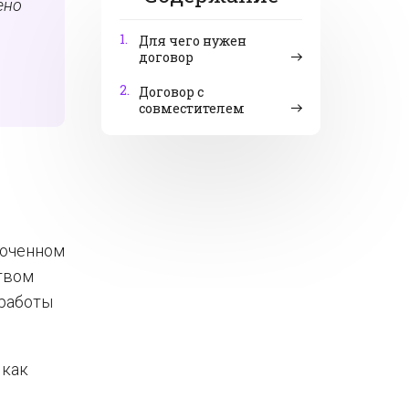
ено
1.
Для чего нужен
договор
2.
Договор с
совместителем
люченном
твом
 работы
 как