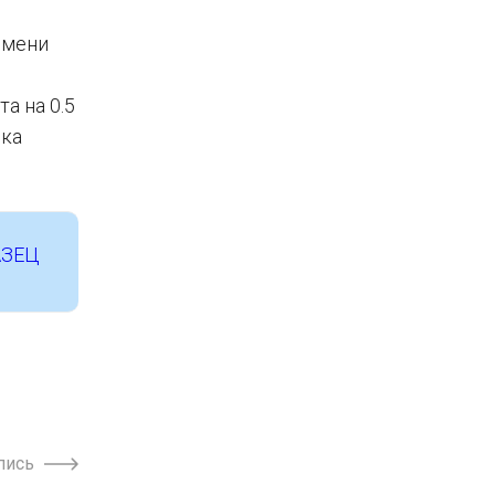
емени
а на 0.5
ска
АЗЕЦ
пись