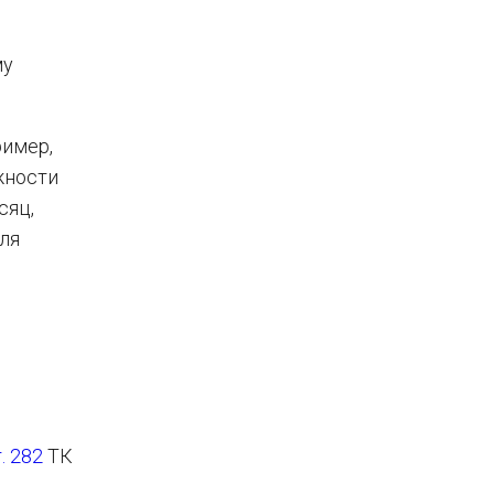
му
ример,
жности
сяц,
ля
. 282
ТК