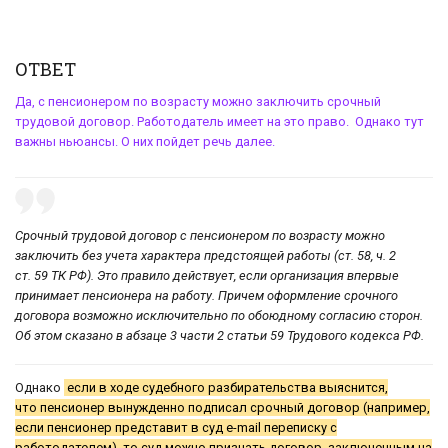
ОТВЕТ
Да, с пенсионером по возрасту можно заключить срочный
трудовой договор. Работодатель имеет на это право. Однако тут
важны ньюансы. О них пойдет речь далее.
Срочный трудовой договор с пенсионером по возрасту можно
заключить без учета характера предстоящей работы (ст. 58, ч. 2
ст. 59 ТК РФ). Это правило действует, если организация впервые
принимает пенсионера на работу. Причем оформление срочного
договора возможно исключительно по обоюдному согласию сторон.
Об этом сказано в абзаце 3 части 2 статьи 59 Трудового кодекса РФ.
Однако
если в ходе судебного разбирательства выяснится,
что пенсионер вынужденно подписал срочный договор (например,
если пенсионер представит в суд e-mail переписку с
работодателем), то суд можно признать договор заключенным на