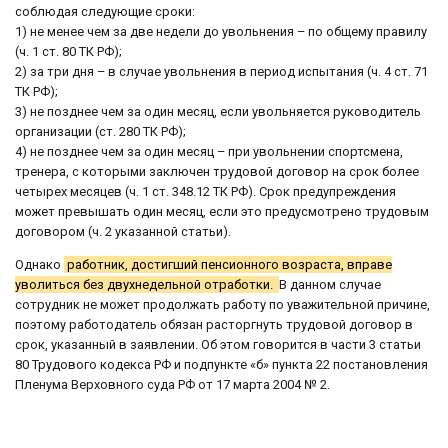
соблюдая следующие сроки:
1) не менее чем за две недели до увольнения – по общему правилу
(ч. 1 ст. 80 ТК РФ);
2) за три дня – в случае увольнения в период испытания (ч. 4 ст. 71
ТК РФ);
3) не позднее чем за один месяц, если увольняется руководитель
организации (ст. 280 ТК РФ);
4) не позднее чем за один месяц – при увольнении спортсмена,
тренера, с которыми заключен трудовой договор на срок более
четырех месяцев (ч. 1 ст. 348.12 ТК РФ). Срок предупреждения
может превышать один месяц, если это предусмотрено трудовым
договором (ч. 2 указанной статьи).
Однако
работник, достигший пенсионного возраста, вправе
уволиться без двухнедельной отработки.
В данном случае
сотрудник не может продолжать работу по уважительной причине,
поэтому работодатель обязан расторгнуть трудовой договор в
срок, указанный в заявлении. Об этом говорится в части 3 статьи
80 Трудового кодекса РФ и подпункте «б» пункта 22 постановления
Пленума Верховного суда РФ от 17 марта 2004 № 2.