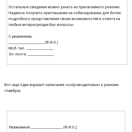
Остальные сведения можно узнать из прилагаемого резюме.
Надеюсь получить приглашение на собеседование для более
подробного представления своих возможностей и ответа на
любые интересующие Вас вопросы.
С уважением,
____________________
(Ф.И.О.)
Моб. тел.: _______________
Эл. почта: _______________
Вот еще один вариант написания «сопроводиловки» к резюме
главбуха:
Уважаемый __________________
(Ф.И.О.)
,