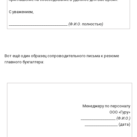
С уважением,
________________________________
(Ф.И.О. полностью)
Вот ещё один образец сопроводительного письма к резюме
главного бухгалтера:
Менеджеру по персоналу
ООО «Гуру»
___________________
(Ф.И.О.)
__________________ (дата)