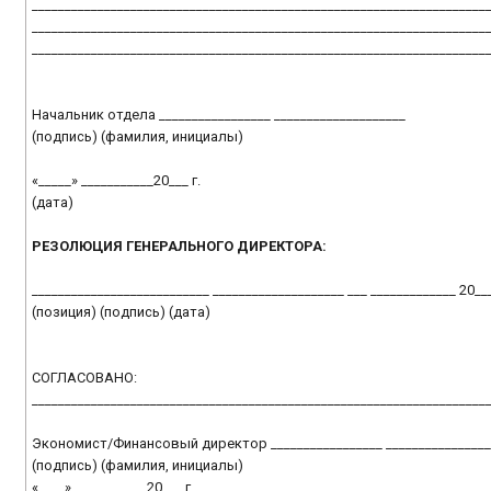
_____________________________________________________________________
_____________________________________________________________________
_____________________________________________________________________
Начальник отдела _________________ ____________________
(подпись) (фамилия, инициалы)
«_____» ___________20___ г.
(дата)
РЕЗОЛЮЦИЯ ГЕНЕРАЛЬНОГО ДИРЕКТОРА:
___________________________ ____________________ ___ _____________ 20___
(позиция) (подпись) (дата)
СОГЛАСОВАНО:
_____________________________________________________________________
Экономист/Финансовый директор _________________ ________________
(подпись) (фамилия, инициалы)
«____» ___________20___ г.