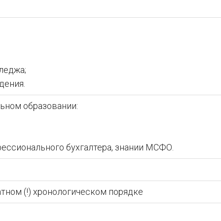
леджа;
дения.
ьном образовании:
ссионального бухгалтера, знании МСФО.
тном (!) хронологическом порядке