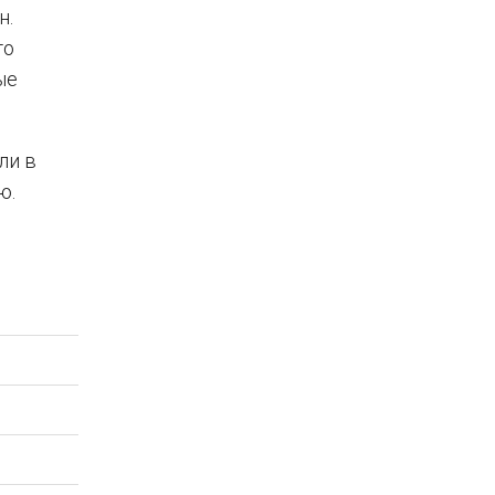
н.
го
ые
ли в
ю.