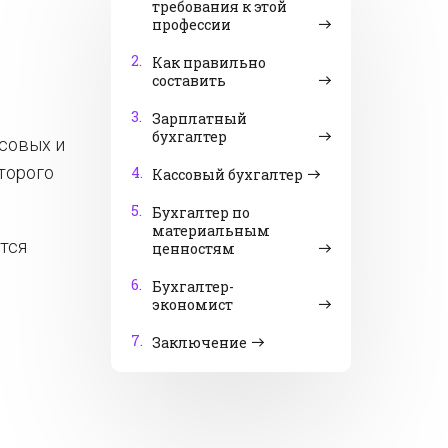
требования к этой
профессии
2.
Как правильно
составить
3.
Зарплатный
бухгалтер
нсовых и
торого
4.
Кассовый бухгалтер
5.
Бухгалтер по
материальным
тся
ценностям
6.
Бухгалтер-
экономист
7.
Заключение