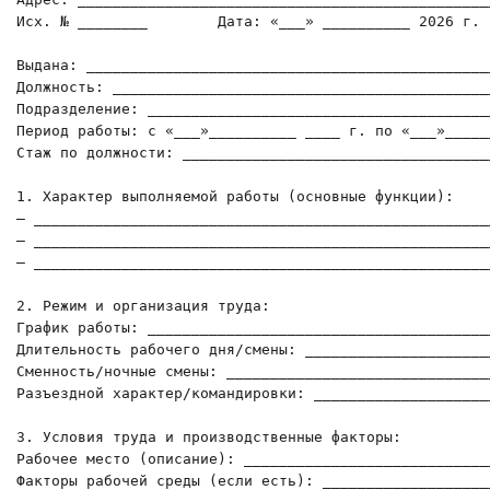
Исх. № ________        Дата: «___» __________ 2026 г.

Выдана: ______________________________________________
Должность: ____________________________________________
Подразделение: ________________________________________
Период работы: с «___»__________ ____ г. по «___»_____
Стаж по должности: ____________________________________
1. Характер выполняемой работы (основные функции):

— _____________________________________________________
— _____________________________________________________
— _____________________________________________________
2. Режим и организация труда:

График работы: ________________________________________
Длительность рабочего дня/смены: ______________________
Сменность/ночные смены: _______________________________
Разъездной характер/командировки: _____________________
3. Условия труда и производственные факторы:

Рабочее место (описание): _____________________________
Факторы рабочей среды (если есть): ____________________