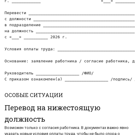
г. ____________                         «___» ________
Перевести ____________________________________________
с должности __________________________________________

в подразделение _______________________________________
на должность _________________________________________

с «___» __________ 2026 г.

Условия оплаты труда: ________________________________
Основание: заявление работника / согласие работника, д
Руководитель __________________ /ФИО/

С приказом ознакомлен(а) __________________ /подпись/ 
ОСОБЫЕ СИТУАЦИИ
Перевод на нижестоящую
должность
Возможен только с согласия работника. В документах важно явно
указать новые условия оплаты труда, чтобы не было спора о