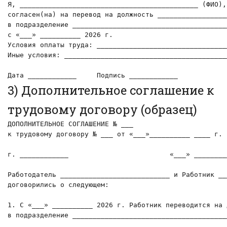
Я, ____________________________________________ (ФИО),

согласен(на) на перевод на должность _________________
в подразделение ______________________________________
с «___» __________ 2026 г.

Условия оплаты труда: ________________________________
Иные условия: ________________________________________
Дата ____________     Подпись ____________
3) Дополнительное соглашение к
трудовому договору (образец)
ДОПОЛНИТЕЛЬНОЕ СОГЛАШЕНИЕ № ___

к трудовому договору № ___ от «___»__________ ____ г.

г. ____________                         «___» ________
Работодатель ___________________________ и Работник __
договорились о следующем:

1. С «___» __________ 2026 г. Работник переводится на 
в подразделение ______________________________________