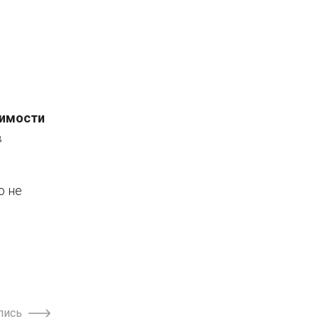
имости
в
о не
пись