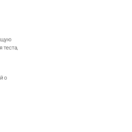
ающую
 теста,
й о