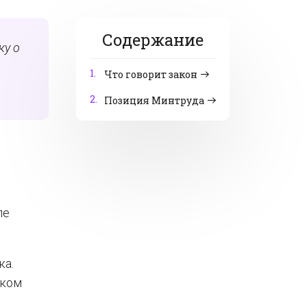
Содержание
ку о
1.
Что говорит закон
2.
Позиция Минтруда
ле
ка.
иком