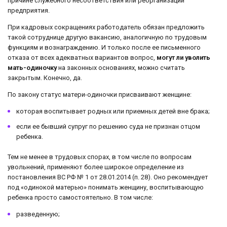
причине служебного несоответствия или реорганизации
предприятия.
При кадровых сокращениях работодатель обязан предложить
такой сотруднице другую вакансию, аналогичную по трудовым
функциям и вознаграждению. И только после ее письменного
отказа от всех адекватных вариантов вопрос,
могут ли уволить
мать-одиночку
на законных основаниях, можно считать
закрытым. Конечно, да.
По закону статус матери-одиночки присваивают женщине:
которая воспитывает родных или приемных детей вне брака;
если ее бывший супруг по решению суда не признан отцом
ребенка.
Тем не менее в трудовых спорах, в том числе по вопросам
увольнений, применяют более широкое определение из
постановления ВС РФ № 1 от 28.01.2014 (п. 28). Оно рекомендует
под «одинокой матерью» понимать женщину, воспитывающую
ребенка просто самостоятельно. В том числе:
разведенную;