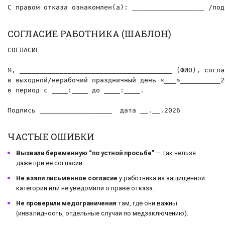
С правом отказа ознакомлен(а): __________________ /под
СОГЛАСИЕ РАБОТНИКА (ШАБЛОН)
СОГЛАСИЕ

Я, ______________________________________ (ФИО), согла
в выходной/нерабочий праздничный день «___»__________20
в период с ____:____ до ____:____.

Подпись __________________  дата __.__.2026
ЧАСТЫЕ ОШИБКИ
Вызвали беременную “по устной просьбе”
— так нельзя
даже при ее согласии.
Не взяли письменное согласие
у работника из защищенной
категории или не уведомили о праве отказа.
Не проверили медограничения
там, где они важны
(инвалидность, отдельные случаи по медзаключению).