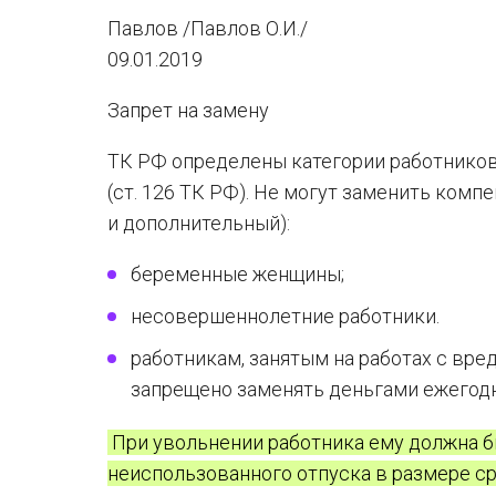
Павлов /Павлов О.И./
09.01.2019
Запрет на замену
ТК РФ определены категории работников
(ст. 126 ТК РФ). Не могут заменить ком
и дополнительный):
беременные женщины;
несовершеннолетние работники.
работникам, занятым на работах с вр
запрещено заменять деньгами ежегод
При увольнении работника ему должна б
неиспользованного отпуска в размере ср