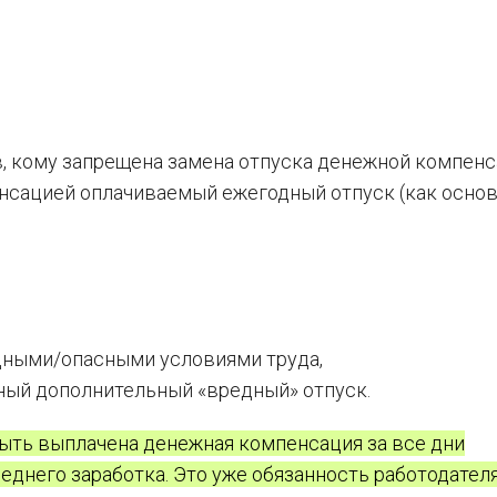
, кому запрещена замена отпуска денежной компен
пенсацией оплачиваемый ежегодный отпуск (как основ
едными/опасными условиями труда,
ный дополнительный «вредный» отпуск.
ыть выплачена денежная компенсация за все дни
еднего заработка. Это уже обязанность работодател