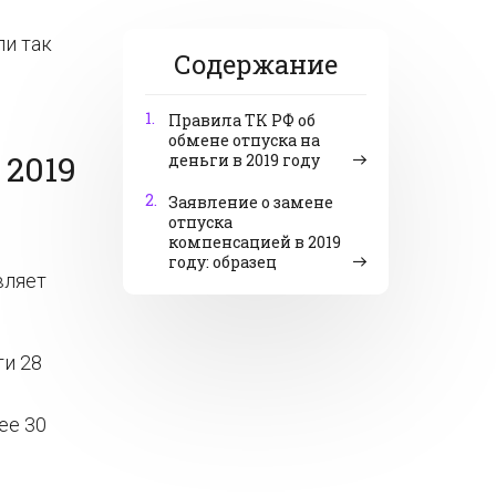
и так
Содержание
1.
Правила ТК РФ об
обмене отпуска на
2019
деньги в 2019 году
2.
Заявление о замене
отпуска
компенсацией в 2019
году: образец
вляет
ти 28
ее 30