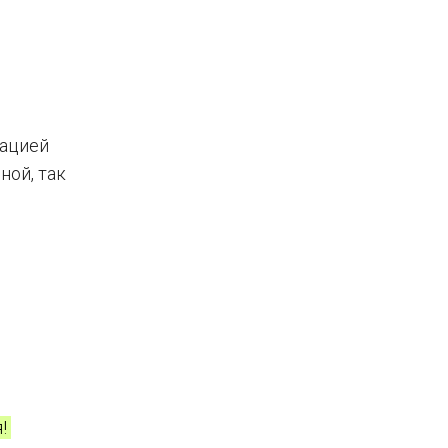
сацией
ной, так
я!