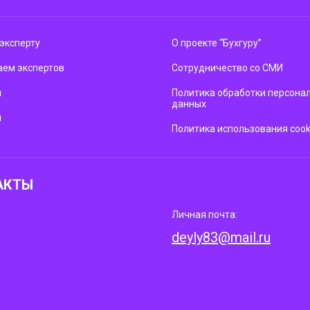
эксперту
О проекте “Бухгуру”
ем экспертов
Сотрудничество со СМИ
м
Политика обработки персона
данных
ы
Политика использования cook
АКТЫ
Личная почта:
deyly83@mail.ru