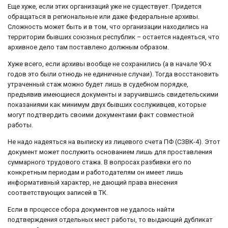
Еще хуже, если этих организаций уже не существует. Придется
обращаться в региональные или даже федеральные архивы.
Сложность может быть и в том, что организации находились на
территории бывших союзных республик – остается надеяться, что
архивное дело там поставлено должным образом.
Хуже всего, если архивы вообще не сохранились (а в начале 90-х
годов это были отнюдь не единичные случаи). Тогда восстановить
утраченный стаж можно будет лишь в судебном порядке,
предъявив имеющиеся документы и заручившись свидетельскими
показаниями как минимум двух бывших сослуживцев, которые
могут подтвердить своими документами факт совместной
работы.
Не надо надеяться на выписку из лицевого счета ПФ (СЗВК-4). Этот
документ может послужить основанием лишь для проставления
суммарного трудового стажа. В вопросах разбивки его по
конкретным периодам и работодателям он имеет лишь
информативный характер, не дающий права внесения
соответствующих записей в ТК.
Если в процессе сбора документов не удалось найти
подтверждения отдельных мест работы, то выдающий дубликат