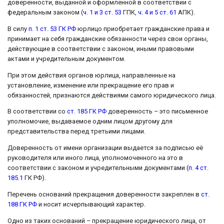
доверенности, выданной и оформленной в соответствии с
федеральным законом (
ч. 1 и 3 ст. 53
ГПК,
ч. 4 и 5 ст. 61
АПК).
В силу
п. 1 ст. 53 ГК РФ
юрлицо приобретает гражданские права и
принимает на себя гражданские обязанности через свои органы,
действующие в соответствии с законом, иными правовыми
актами и учредительным документом.
При этом действия органов юрлица, направленные на
установление, изменение или прекращение его прав и
обязанностей, признаются действиями самого юридического лица.
В соответствии со
ст. 185 ГК РФ
доверенность – это письменное
уполномочие, выдаваемое одним лицом другому для
представительства перед третьими лицами.
Доверенность от имени организации выдается за подписью её
руководителя или иного лица, уполномоченного на это в
соответствии с законом и учредительными документами (
п. 4 ст.
185.1
ГК РФ).
Перечень оснований прекращения доверенности закреплен в
ст.
188 ГК РФ
и носит исчерпывающий характер.
Одно из таких оснований – прекращение юридического лица, от