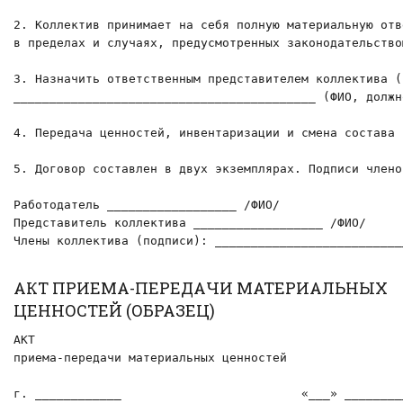
2. Коллектив принимает на себя полную материальную отв
в пределах и случаях, предусмотренных законодательством
3. Назначить ответственным представителем коллектива (
__________________________________________ (ФИО, должно
4. Передача ценностей, инвентаризации и смена состава 
5. Договор составлен в двух экземплярах. Подписи члено
Работодатель __________________ /ФИО/

Представитель коллектива __________________ /ФИО/

Члены коллектива (подписи): __________________________
АКТ ПРИЕМА-ПЕРЕДАЧИ МАТЕРИАЛЬНЫХ
ЦЕННОСТЕЙ (ОБРАЗЕЦ)
АКТ

приема-передачи материальных ценностей

г. ____________                         «___» ________