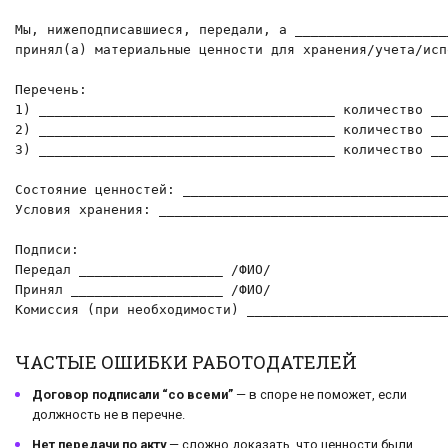
Мы, нижеподписавшиеся, передали, а ___________________
принял(а) материальные ценности для хранения/учета/исп
Перечень:

1) _____________________________________ количество ___
2) _____________________________________ количество ___
3) _____________________________________ количество ___
Состояние ценностей: _________________________________
Условия хранения: ____________________________________
Подписи:

Передал __________________ /ФИО/

Принял ___________________ /ФИО/

Комиссия (при необходимости) _________________________
ЧАСТЫЕ ОШИБКИ РАБОТОДАТЕЛЕЙ
Договор подписали “со всеми”
— в споре не поможет, если
должность не в перечне.
Нет передачи по акту
— сложно доказать, что ценности были