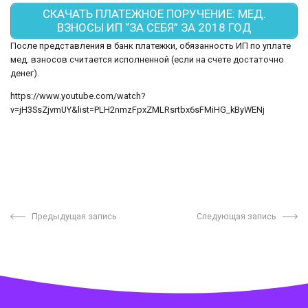
СКАЧАТЬ ПЛАТЕЖНОЕ ПОРУЧЕНИЕ: МЕД.
ВЗНОСЫ ИП “ЗА СЕБЯ” ЗА 2018 ГОД
После представления в банк платежки, обязанность ИП по уплате
мед. взносов считается исполненной (если на счете достаточно
денег).
https://www.youtube.com/watch?
v=jH3SsZjvmUY&list=PLH2nmzFpxZMLRsrtbx6sFMiHG_kByWENj
Предыдущая запись
Следующая запись