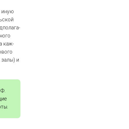
ли иную
ль­ской
­по­ла­га­
но­го
на каж­
­во­го
е залы) и
РФ.
щие
оты.