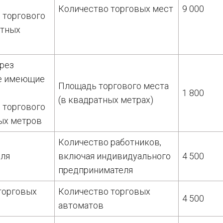
Количество торговых мест
9 000
 торгового
атных
ерез
не имеющие
Площадь торгового места
1 800
(в квадратных метрах)
 торгового
ых метров
Количество работников,
вля
включая индивидуального
4 500
предпринимателя
торговых
Количество торговых
4 500
автоматов