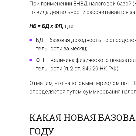
При при­ме­не­нии ЕНВД на­ло­го­вой базой (Н
го вида де­я­тель­но­сти рас­счи­ты­ва­ет­ся з
НБ = БД х ФП,
где:
БД – ба­зо­вая до­ход­ность по опре­де­лен
тель­но­сти за месяц;
ФП – ве­ли­чи­на фи­зи­че­ско­го по­ка­за­те­л
тель­но­сти (п. 2 ст. 346.29 НК РФ).
Отметим, что на­ло­го­вым пе­ри­о­дом по ЕНВ
опре­де­ля­ет­ся путем сум­ми­ро­ва­ния на­ло­
КАКАЯ НОВАЯ БАЗОВА
ГОДУ