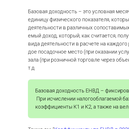
Ба­зо­вая до­ход­ность – это услов­ная ме­ся
еди­ни­цу фи­зи­че­ско­го по­ка­за­те­ля, ко­то
де­я­тель­но­сти в раз­лич­ных со­по­ста­ви­м
е­мый доход, ко­то­рый, как счи­та­ет­ся, по­
вида де­я­тель­но­сти в рас­че­те на каж­до­го
дое по­са­доч­ное место (при ока­за­нии услуг 
зала (при роз­нич­ной тор­гов­ле через объ­ек
т.д.
Базовая доходность ЕНВД – фиксирован
При исчислении налогооблагаемой ба
коэффициенты К1 и К2, а также на ве