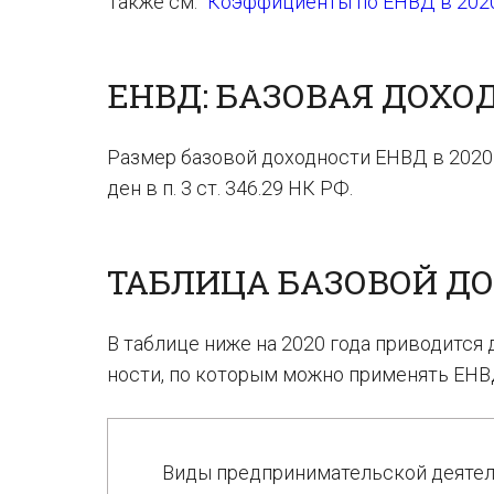
Также см. “
Коэффициенты по ЕНВД в 2020
ЕНВД: БАЗОВАЯ ДОХО
Раз­мер ба­зо­вой до­ход­но­сти ЕНВД в 2020
ден в п. 3 ст. 346.29 НК РФ.
ТАБЛИЦА БАЗОВОЙ ДО
В таблице ниже на 2020 года приводится до
но­сти, по ко­то­рым можно при­ме­нять ЕНВД,
Виды предпринимательской деяте