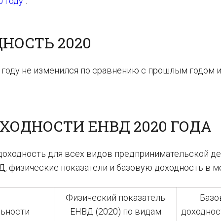
 году
“.
ДНОСТЬ 2020
 году не из­ме­нил­ся по срав­не­нию с про­шлым годом и
ХОДНОСТИ ЕНВД 2020 ГОДА
ходность для всех видов пред­при­ни­ма­тель­ской де­
 фи­зи­че­ские по­ка­за­те­ли и ба­зо­вую до­ход­ность в м
Физический показатель
Базо
льности
ЕНВД (2020) по видам
доходнос