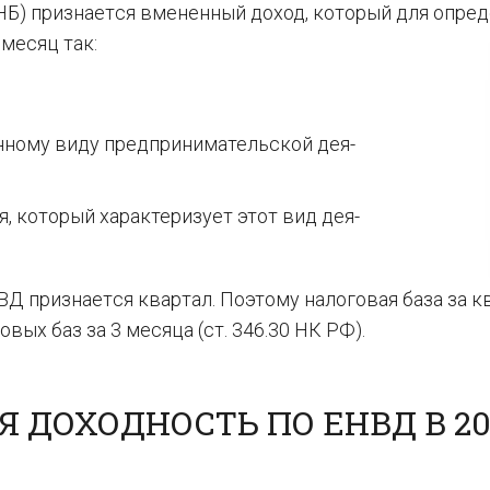
Б) при­зна­ет­ся вме­нен­ный доход, ко­то­рый для опре­д
а месяц так:
­но­му виду пред­при­ни­ма­тель­ской де­я­
я, ко­то­рый ха­рак­те­ри­зу­ет этот вид де­я­
Д при­зна­ет­ся квар­тал. Поэтому на­ло­го­вая база за к
го­вых баз за 3 ме­ся­ца (ст. 346.30 НК РФ).
Я ДОХОДНОСТЬ ПО ЕНВД В 20