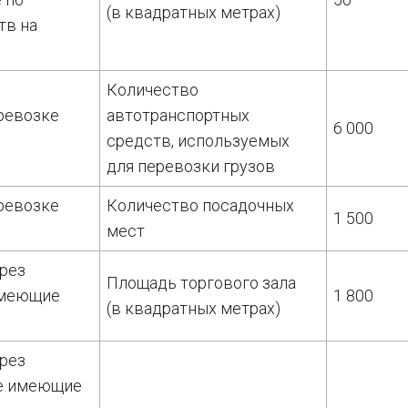
(в квадратных метрах)
тв на
Количество
еревозке
автотранспортных
6 000
средств, используемых
для перевозки грузов
еревозке
Количество посадочных
1 500
мест
ерез
Площадь торгового зала
имеющие
1 800
(в квадратных метрах)
ерез
не имеющие