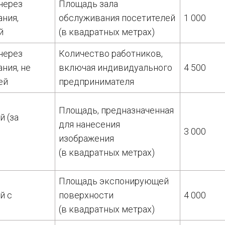
через
Площадь зала
ания,
обслуживания посетителей
1 000
й
(в квадратных метрах)
через
Количество работников,
ния, не
включая индивидуального
4 500
ей
предпринимателя
Площадь, предназначенная
 (за
для нанесения
3 000
изображения
(в квадратных метрах)
Площадь экспонирующей
й с
поверхности
4 000
(в квадратных метрах)