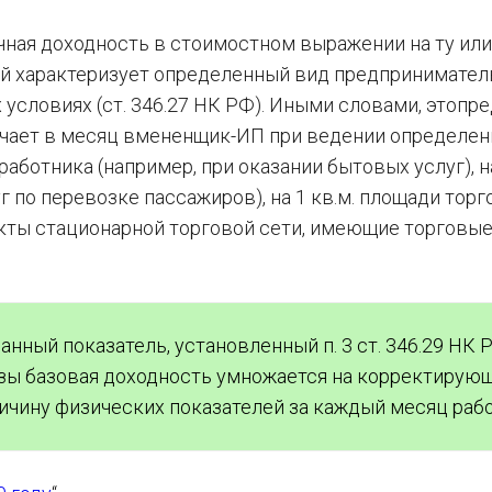
ч­ная до­ход­ность в сто­и­мост­ном вы­ра­же­нии на ту и
­рый ха­рак­те­ри­зу­ет опре­де­лен­ный вид пред­при­ни­ма­те
ых усло­ви­ях (ст. 346.27 НК РФ). Иными сло­ва­ми, этопред
лу­ча­ет в месяц вме­нен­щик-ИП при ве­де­нии опре­де­лен­
 ра­бот­ни­ка (на­при­мер, при ока­за­нии бы­то­вых услуг), 
по пе­ре­воз­ке пас­са­жи­ров), на 1 кв.м. пло­ща­ди тор­го
­ты ста­ци­о­нар­ной тор­го­вой сети, име­ю­щие тор­го­вы
ный показатель, установленный п. 3 ст. 346.29 НК 
зы базовая доходность умножается на корректирую
личину физических показателей за каждый месяц раб