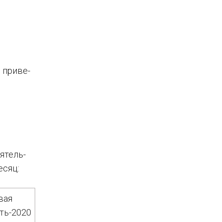
 при­ве­
я­тель­
есяц:
вая
ть-2020