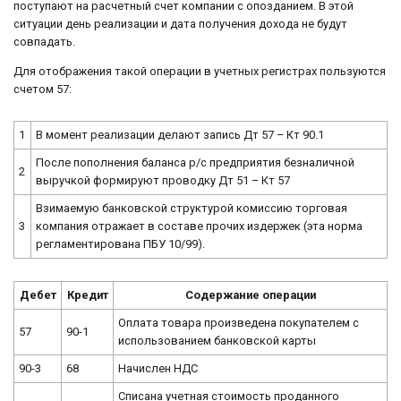
поступают на расчетный счет компании с опозданием. В этой
ситуации день реализации и дата получения дохода не будут
совпадать.
Для отображения такой операции в учетных регистрах пользуются
счетом 57:
1
В момент реализации делают запись Дт 57 – Кт 90.1
После пополнения баланса р/с предприятия безналичной
2
выручкой формируют проводку Дт 51 – Кт 57
Взимаемую банковской структурой комиссию торговая
3
компания отражает в составе прочих издержек (эта норма
регламентирована ПБУ 10/99).
Дебет
Кредит
Содержание операции
Оплата товара произведена покупателем с
57
90-1
использованием банковской карты
90-3
68
Начислен НДС
Списана учетная стоимость проданного