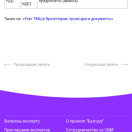
НДС
предоплаты (аванса)
НДС)
Также см. «
Учет ТМЦ в бухгалтерии: проводки и документы
».
Предыдущая запись
Следующая запись
Вопросы эксперту
О проекте “Бухгуру”
Приглашаем экспертов
Сотрудничество со СМИ