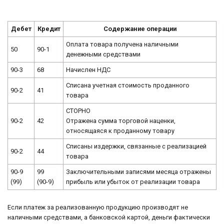
Дебет
Кредит
Содержание операции
Оплата товара получена наличными
50
90-1
денежными средствами
90-3
68
Начислен НДС
Списана учетная стоимость проданного
90-2
41
товара
СТОРНО
90-2
42
Отражена сумма торговой наценки,
относящаяся к проданному товару
Списаны издержки, связанные с реализацией
90-2
44
товара
90-9
99
Заключительными записями месяца отражены
(99)
(90-9)
прибыль или убыток от реализации товара
Если платеж за реализованную продукцию производят не
наличными средствами, а банковской картой, деньги фактически