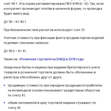
счет 90.1. Эта норма регламентирована ПБУ 9/99 (п. 12). Так, если
контрагент производит платёж в наличной форме, то проводка
будет иметь вид:
Дт 50 – Кт 90.1.
При безналичном типе расчетов используют счет 51.
Учетная стоимость при фиксации факта продажи партии изделий
подлежит списанию записью:
Дт 90.2 – Кт 41.
Также см. «
Розничная торговля на ЕНВД в 2018 году
»
Скидочные баллы и наценка при ведении бухгалтерского учета
товаров в розничной торговле должны быть обозначены в
регистрах обособленно друг от друга:
продажную стоимость при передаче продукции потребителю
на возмездной основе показывают кредитовым оборотом
по счету 41;
объем заложенной в цену торговой наценки отражают по
счету 42.