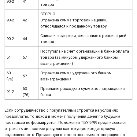
90-2
41
товара
СТОРНО
90-2
42
Отражена сумма торговой наценки,
относящаяся к проданному товару
Списаны издержки, связанные с реализацией
90-2
44
товара
Поступила на счет организации в банке оплата
51
57
товара (за минусом удержанного банком
вознаграждения)
60
Отражена сумма удержанного банком
57
(76)
вознаграждения
60
Признаны расходы в сумме вознаграждения
91-2
(76)
банка
Если сотрудничество с покупателями строится на условиях
предоплаты, то доход в момент получения денег по будущим
поставкам не формируется. Положения ПБУ 9/99 предписывают
отражать авансовые ресурсы как текущую кредиторскую
задолженность. Продающая сторона показывает операцию по