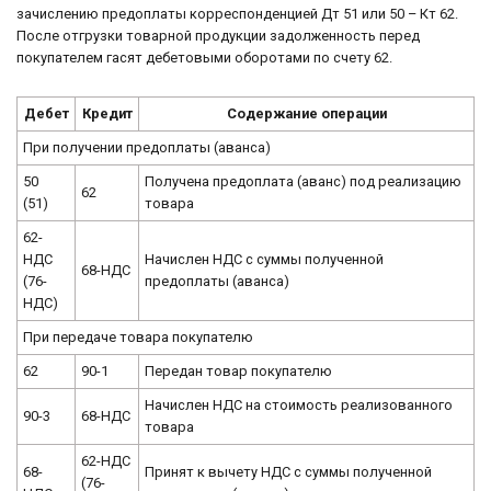
зачислению предоплаты корреспонденцией Дт 51 или 50 – Кт 62.
После отгрузки товарной продукции задолженность перед
покупателем гасят дебетовыми оборотами по счету 62.
Дебет
Кредит
Содержание операции
При получении предоплаты (аванса)
50
Получена предоплата (аванс) под реализацию
62
(51)
товара
62-
НДС
Начислен НДС с суммы полученной
68-НДС
(76-
предоплаты (аванса)
НДС)
При передаче товара покупателю
62
90-1
Передан товар покупателю
Начислен НДС на стоимость реализованного
90-3
68-НДС
товара
62-НДС
68-
Принят к вычету НДС с суммы полученной
(76-