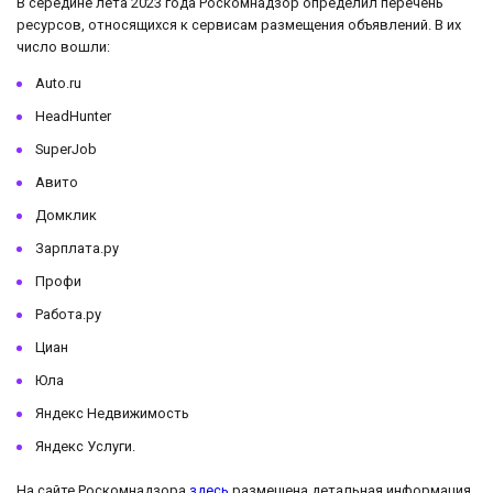
В середине лета 2023 года Роскомнадзор определил перечень
ресурсов, относящихся к сервисам размещения объявлений. В их
число вошли:
Auto.ru
HeadHunter
SuperJob
Авито
Домклик
Зарплата.ру
Профи
Работа.ру
Циан
Юла
Яндекс Недвижимость
Яндекс Услуги.
На сайте Роскомнадзора
здесь
размещена детальная информация