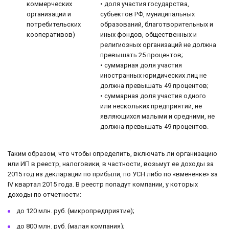
коммерческих
• доля участия государства,
организаций и
субъектов РФ, муниципальных
потребительских
образований, благотворительных и
кооперативов)
иных фондов, общественных и
религиозных организаций не должна
превышать 25 процентов;
• суммарная доля участия
иностранных юридических лиц не
должна превышать 49 процентов;
• суммарная доля участия одного
или нескольких предприятий, не
являющихся малыми и средними, не
должна превышать 49 процентов.
Таким образом, что чтобы определить, включать ли организацию
или ИП в реестр, налоговики, в частности, возьмут ее доходы за
2015 год из декларации по прибыли, по УСН либо по «вмененке» за
IV квартал 2015 года. В реестр попадут компании, у которых
доходы по отчетности:
до 120 млн. руб. (микропредприятие);
до 800 млн. руб. (малая компания);