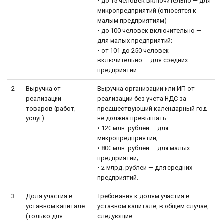
• до 15 человек включительно — для
микропредприятий (относятся к
малым предприятиям);
• до 100 человек включительно —
для малых предприятий;
• от 101 до 250 человек
включительно — для средних
предприятий.
2
Выручка от
Выручка организации или ИП от
реализации
реализации без учета НДС за
товаров (работ,
предшествующий календарный год
услуг)
не должна превышать:
• 120 млн. рублей — для
микропредприятий;
• 800 млн. рублей — для малых
предприятий;
• 2 млрд. рублей — для средних
предприятий.
3
Доля участия в
Требования к долям участия в
уставном капитале
уставном капитале, в общем случае,
(только для
следующие: