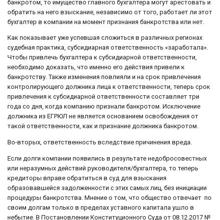
банкротом, то имущество главного бухгалтера могут арестовать и
обратить на него взыскание, независимо от того, работает ли этот
бухгалтер в компании на момент признания банкротства или нет.
Как показывает уже успевшая сложиться в различных регионах
судебная практика, субсидиарная ответственность «заработала».
Чтобы привлечь бухгалтера к субсидиарной ответственности,
необходимо доказать, что именно его действия привели к
банкротству. Также изменения повлияли и на срок привлечения
контролирующего должника лица к ответственности, теперь срок
привлечения к субсидиарной ответственности составляет три
года со дня, когда компанию признали банкротом. Исключение
должника из ЕГРЮЛ не является основанием освобождения от
такой ответственности, как и признание должника банкротом.
Во-вторых, ответственность вследствие причинения вреда.
Если долги компании появились в результате недобросовестных
или неразумных действий руководителя/бухгалтера, то теперь
кредиторы вправе обратиться в суд для взыскания
образовавшейся задолженности с этих самых лиц, без инициации
процедуры банкротства. Мнение о том, что общество отвечает по
своим долгам только в пределах уставного капитала ушло в
небытие. В Постановлении Конституционного Суда от 08.12.2017 №