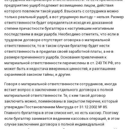
предприятию ущерб подлежит возмещению лицом, действия
которого повлекли такой ущерб. Взыскать с сотрудника можно
только реальный ущерб, а вот упущенную выгоду – нельзя. Размер
ответственности будет определяться исходя из доказанной
степени причастности бухгалтера к наступившим негативным
последствиям в виде ущерба. Необходимо отметить, что если в
трудовом договоре отсутствует оговорка о материальной
ответственности, то в таком случае бухгалтер будет нести
ответственность в пределах своей заработной платы, а не в
размере причиненного ущерба. Основания привлечения к
материальной ответственности перечислены в ст. 243 ТК РФ, это
может быть и недостача вверенных ценностей, и разглашение
охраняемой законом тайны, и другие.
Говоря о материальной ответственности сотрудников, иногда
встает вопрос о заключении отдельного договора о полной
материальной ответственности. Те, с кем такой договор
заключить можно, поименованы в закрытом перечне, который
утвержден Постановлением Минтруда от 31.12.2002 № 85.
Главного бухгалтера в этом списке нет, но есть кассир. Поэтому
если бухгалтер занимается ведением кассовых операций, в этом
случае заключение договора о полной индивидуальной