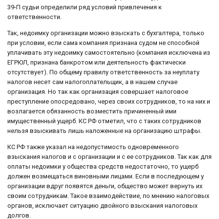
39-П судьи определили ряд условий привлечения к
ответственности.
Так, недоимку организации можно взыскать с бухгалтера, только
при условии, если сама компания признана судом не способной
уплачивать эту недоимку самостоятельно (компания исключена из
ЕГРЮЛ, признана банкротом или деятельность фактически
отсутствует). По общему правилу ответственность за неуплату
налогов несет сам налогоплательщик, а в нашем случае
организация. Но так как организация совершает налоговое
преступление опосредовано, через своих сотрудников, то на них и
возлагается обязанность возместить причиненный ими
имущественный ущерб. КС РФ отметил, что с таких сотрудников
нельзя взыскивать лишь наложенные на организацию штрафы.
КС РФ также указал на недопустимость одновременного
взыскания налогов и с организации и с ее сотрудников. Так как для
оплаты недоимки у общества средств недостаточно, то ущерб
должен возмещаться виновными лицами. Если в последующем у
организации вдруг появятся деньги, общество может вернуть их
своим сотрудникам. Такое взаимодействие, по мнению налоговых
органов, исключает ситуацию двойного взыскания налоговых
долгов.