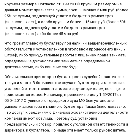
крупном размере. Согласно ст. 199 УК РФ крупным размером на
данный момент признается сумма, превышающая 5 млн руб. (более
25% от суммы, подлежащей уплате в бюджет в рамках трех
финансовых лет), а особо крупным более – 15 млн руб. (более 50%
от суммы, подлежащей уплате в бюджет в рамках трех
финансовых лет) либо более 45 млн руб.
Что грозит главному бухгалтеру при наличии вышеперечисленных
обстоятельств и установленной в уголовном процессе его вины?
Штраф, либо принудительные работы с лишением права занимать
определенные должности или заниматься определенной
деятельностью, либо лишение свободы.
Обвинительных приговоров бухгалтеров в судебной практике не
так уж и много. В большинстве случаев бухгалтер привлекается к
уголовной ответственности вместе с руководителем, но чаще не
привлекается вовсе. Например, в решении по делу 1-59/2017 от
05.04.2017 Ступинского городского суда МО был установлен
умысел и директора и главного бухгалтера. Также было доказано,
что доступ к сведениям о финансово-хозяйственной деятельности
компании имеют оба лица. Поэтому суд, установив
предварительный сговор, привлек к уголовной ответственности и
директора, и бухгалтера. Но чаще отвечает только руководитель,