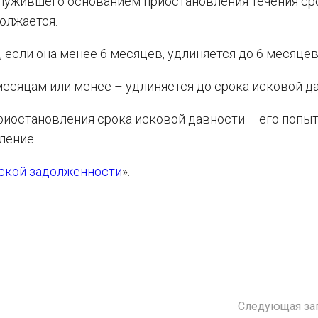
служившего основанием приостановления течения ср
олжается.
 если она менее 6 месяцев, удлиняется до 6 месяцев
месяцам или менее – удлиняется до срока исковой д
риостановления срока исковой давности – его попы
ление.
рской задолженности
».
Следующая за