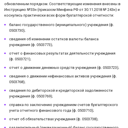
обновленным порядком. Соответствующие изменения внесены в
Инструкцию №33н (приказом Минфина РФ от 30.11.2018 № 243н) и
коснулись практически всех форм бухгалтерской отчетности:
баланс государственного (муниципального) учреждения (ф.
0503730);
сведения об изменении остатков валюты баланса
учреждения (ф. 0503773);
отчет о финансовых результатах деятельности учреждения
(ф. 0503721);
отчет о движении денежных средств учреждения (ф. 0503723);
сведения о движении нефинансовых активов учреждения (ф.
0503768);
сведения по дебиторской и кредиторской задолженности
учреждения (ф. 0503769);
справка по заключению учреждением счетов бухгалтерского
учета отчетного финансового года (ф. 0503710);
отчет об обязательствах учреждения (ф. 0503738);
разделительный (ликвидационный) баланс государственного