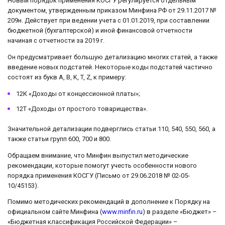
Новый порядок применения КОСГУ регулируется отдельным
документом, утвержденным приказом Минфина РФ от 29.11.2017 №
209н. Действует при ведении учета с 01.01.2019, при составлении
бюджетной (бухгалтерской) и иной финансовой отчетности
начиная с отчетности за 2019 г.
Он предусматривает большую детализацию многих статей, а также
введение новых подстатей. Некоторые коды подстатей частично
состоят из букв A, B, K, T, Z, к примеру:
12К «Доходы от концессионной платы»;
12T «Доходы от простого товарищества».
Значительной детализации подверглись статьи 110, 540, 550, 560, а
также статьи групп 600, 700 и 800.
Обращаем внимание, что Минфин выпустил методические
рекомендации, которые помогут учесть особенности нового
порядка применения КОСГУ (Письмо от 29.06.2018 № 02-05-
10/45153).
Помимо методических рекомендаций в дополнение к Порядку на
официальном сайте Минфина (
www.minfin.ru
) в разделе «Бюджет» –
«Бюджетная классификация Российской Федерации» –