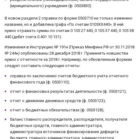
(муниципального) учреждения (ф. 0503830).
В новом разделе 2 справки по форме 0503710 не только изменено
название, но и добавлена графа «По счетам 0105ХХ440». В ней
нужно отражать суммы по счетам 0 105 27 440, 0 105 37 440, 0 105 38
440 (дебет счета 0 401 10 131).
Изменения в Инструкцию № 191н (Приказ Минфина РФ от 30.11.2018
№ 244н
)
опубликованы 28 декабря 2018 г. Применять новшества
нужно с отчетности за 2018 г. Например, по обновленным формам
следует составить следующие отчеты:
справка по заключению счетов бюджетного учета отчетного
финансового года (ф. 0503110);
отчет о финансовых результатах деятельности (ф. 0503121);
отчет о движении денежных средств (ф. 0503123);
отчет о бюджетных обязательствах (ф. 0503128);
баланс главного распорядителя, распорядителя, получателя
бюджетных средств, главного администратора,
администратора источников финансирования дефицита
бюджета, главного администратора, администратора