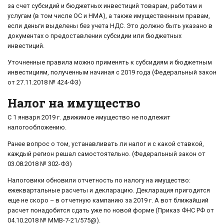
за счет субсидий и бюджетных инвестиций товарам, работам и
услугам (в том числе ОС и НМА), а также имущественным правам,
если деньги выделены без учета НДС. Это должно быть указано в
документах о предоставлении субсидии или бюджетных
инвестиций.
Уточненные правила можно применять к субсидиям и бюджетным
инвестициям, полученным начиная с 2019 года (Федеральный закон
от 27.11.2018 № 424-ФЗ)
Налог на имущество
С 1 января 2019 г. движимое имущество не подлежит
налогообложению.
Ранее вопрос о том, устанавливать ли налог и с какой ставкой,
каждый регион решал самостоятельно. (Федеральный закон от
03.08.2018 № 302-ФЗ)
Налоговики обновили отчетность по налогу на имущество:
ежеквартальные расчеты и декларацию. Декларация пригодится
еще не скоро – в отчетную кампанию за 2019 г. А вот ближайший
расчет понадобится сдать уже по новой форме (Приказ ФНС РФ от
04.10.2018 № ММВ-7-21/575@).