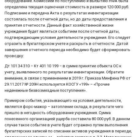
оборудование. Комиссией по поступлению и выбытию НФА была
определена текущая оценочная стоимость в размере 120 000 руб.
Подписание и передача Акта о результатах инвентаризации
состоялась после отчетной даты, но до даты предоставления и
принятия отчетности. Данный факт хозяйственной жизни
учреждения будет являться событием после отчетной даты,
подтверждающим условия деятельности учреждения. Его следует
отразить в бухгалтерском учете и раскрыть в отчетности. Датой
завершения отчетного периода необходимо будет сформировать
проводку:
Дт 101 34 310 – Кт 401 10 199 – в сумме принятие объекта ОС к
учету, выявленного по результатам инвентаризации. Обратите
внимание, в связи с применением в 2019 г. Приказа Минфина РФ от
29.11.2017 № 209Н используется КОСГУ «199» – «Прочие
неденежные безвозмездные поступления».
Примером события, указывающего на условия деятельности,
является форс-мажор – затопление склада, в результате чего
пришло в негодность оборудование учреждения. Сумма
понесенного организацией ущерба составила 80 000 руб. В данном
случае такое событие в учете будет отражено путем выполнения
бухгалтерских записей по списании активов учреждения в периоде,