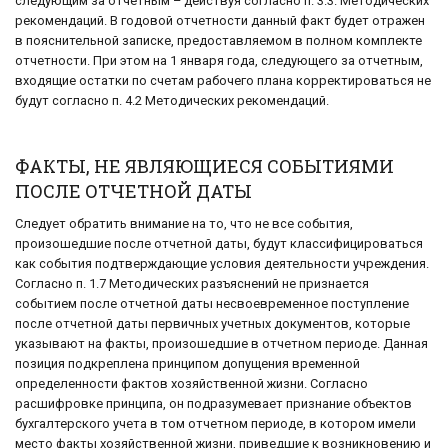
следующим за отчетным – действуя согласно п. 3.3. Методических
рекомендаций. В годовой отчетности данный факт будет отражен
в пояснительной записке, предоставляемом в полном комплекте
отчетности. При этом на 1 января года, следующего за отчетным,
входящие остатки по счетам рабочего плана корректироваться не
будут согласно п. 4.2 Методических рекомендаций.
ФАКТЫ, НЕ ЯВЛЯЮЩИЕСЯ СОБЫТИЯМИ
ПОСЛЕ ОТЧЕТНОЙ ДАТЫ
Следует обратить внимание на то, что не все события,
произошедшие после отчетной даты, будут классифицироваться
как события подтверждающие условия деятельности учреждения.
Согласно п. 1.7 Методических разъяснений не признается
событием после отчетной даты несвоевременное поступление
после отчетной даты первичных учетных документов, которые
указывают на факты, произошедшие в отчетном периоде. Данная
позиция подкреплена принципом допущения временной
определенности фактов хозяйственной жизни. Согласно
расшифровке принципа, он подразумевает признание объектов
бухгалтерского учета в том отчетном периоде, в котором имели
место факты хозяйственной жизни, приведшие к возникновению и