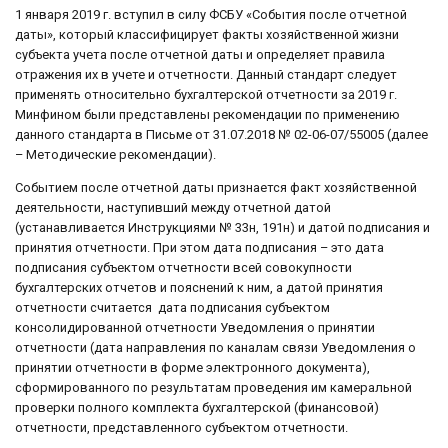
1 января 2019 г. вступил в силу ФСБУ «События после отчетной
даты», который классифицирует факты хозяйственной жизни
субъекта учета после отчетной даты и определяет правила
отражения их в учете и отчетности. Данный стандарт следует
применять относительно бухгалтерской отчетности за 2019 г.
Минфином были представлены рекомендации по применению
данного стандарта в Письме от 31.07.2018 № 02-06-07/55005 (далее
– Методические рекомендации).
Событием после отчетной даты признается факт хозяйственной
деятельности, наступивший между отчетной датой
(устанавливается Инструкциями № 33н, 191н) и датой подписания и
принятия отчетности. При этом дата подписания – это дата
подписания субъектом отчетности всей совокупности
бухгалтерских отчетов и пояснений к ним, а датой принятия
отчетности считается дата подписания субъектом
консолидированной отчетности Уведомления о принятии
отчетности (дата направления по каналам связи Уведомления о
принятии отчетности в форме электронного документа),
сформированного по результатам проведения им камеральной
проверки полного комплекта бухгалтерской (финансовой)
отчетности, представленного субъектом отчетности.