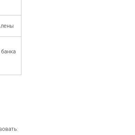
влены
 банка
вовать: