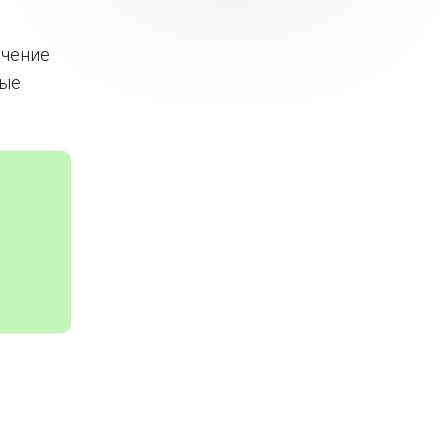
ечение
вые