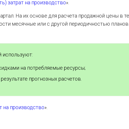
ь) затрат на производство
».
ртал. На их основе для расчета продажной цены в т
ости месячные или с другой периодичностью плано
й используют:
кидками на потребляемые ресурсы;
результате прогнозных расчетов.
т на производство
».