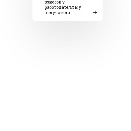
взносов у
работодателя и у
получателя