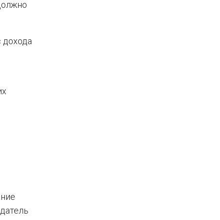
 должно
с дохода
их
ание
одатель