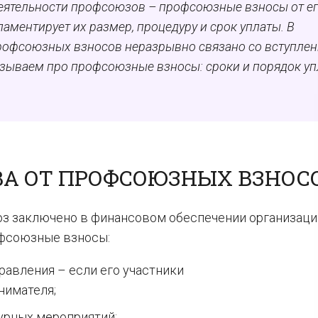
еятельности профсоюзов – профсоюзные взносы от е
ламентирует их размер, процедуру и срок уплаты. В
профсоюзных взносов неразрывно связано со вступле
азываем про п
рофсоюзные взносы: сроки и порядок у
.
ВА ОТ ПРОФСОЮЗНЫХ ВЗНОС
з заключено в финансовом обеспечении организаци
рофсоюзные взносы:
равления – если его участники
нимателя;
урных мероприятий;