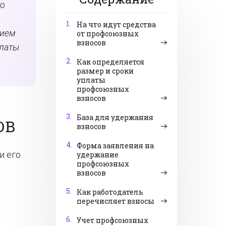
го
1.
На что идут средства
нием
от профсоюзных
взносов
платы
2.
Как определяется
размер и сроки
уплаты
профсоюзных
взносов
3.
База для удержания
ОВ
взносов
4.
Форма заявления на
и его
удержание
профсоюзных
взносов
5.
Как работодатель
перечисляет взносы
6.
Учет профсоюзных