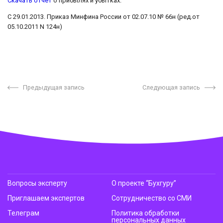
Скачать отчет
о прибылях и убытках.
С 29.01.2013. Приказ Минфина России от 02.07.10 № 66н (ред.от
05.10.2011 N 124н)
Предыдущая запись
Следующая запись
Вопросы эксперту
О проекте “Бухгуру”
Приглашаем экспертов
Сотрудничество со СМИ
Телеграм
Политика обработки
персональных данных