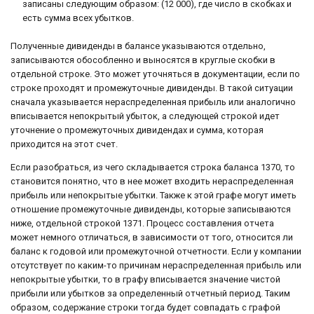
записаны следующим образом: (12 000), где число в скобках и
есть сумма всех убытков.
Полученные дивиденды в балансе указываются отдельно,
записываются обособленно и выносятся в круглые скобки в
отдельной строке. Это может уточняться в документации, если по
строке проходят и промежуточные дивиденды. В такой ситуации
сначала указывается нераспределенная прибыль или аналогично
вписывается непокрытый убыток, а следующей строкой идет
уточнение о промежуточных дивидендах и сумма, которая
приходится на этот счет.
Если разобраться, из чего складывается строка баланса 1370, то
становится понятно, что в нее может входить нераспределенная
прибыль или непокрытые убытки. Также к этой графе могут иметь
отношение промежуточные дивиденды, которые записываются
ниже, отдельной строкой 1371. Процесс составления отчета
может немного отличаться, в зависимости от того, относится ли
баланс к годовой или промежуточной отчетности. Если у компании
отсутствует по каким-то причинам нераспределенная прибыль или
непокрытые убытки, то в графу вписывается значение чистой
прибыли или убытков за определенный отчетный период. Таким
образом, содержание строки тогда будет совпадать с графой