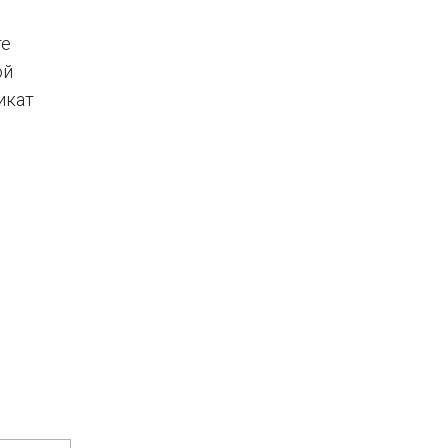
те
ой
икат