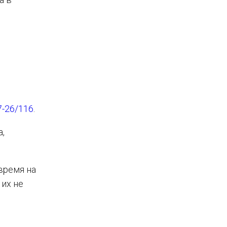
7-26/116
.
,
время на
 их не