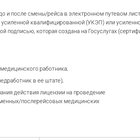
до и после смены/рейса в электронном путевом лис
т усиленной квалифицированной (УКЭП) или усиленн
й подписью, которая создана на Госуслугах (сертиф
) медицинского работника;
едработник в её штате);
нчания действия лицензии на проведение
менных/послерейсовых медицинских