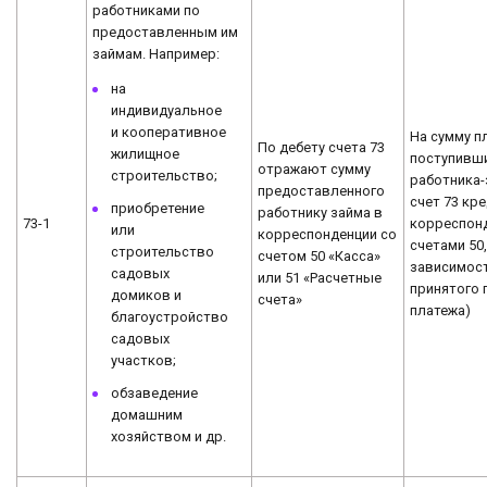
работниками по
предоставленным им
займам. Например:
на
индивидуальное
и кооперативное
На сумму п
По дебету счета 73
жилищное
поступивши
отражают сумму
строительство;
работника-
предоставленного
счет 73 кр
приобретение
работнику займа в
73-1
корреспон
или
корреспонденции со
счетами 50, 
строительство
счетом 50 «Касса»
зависимост
садовых
или 51 «Расчетные
принятого 
домиков и
счета»
платежа)
благоустройство
садовых
участков;
обзаведение
домашним
хозяйством и др.