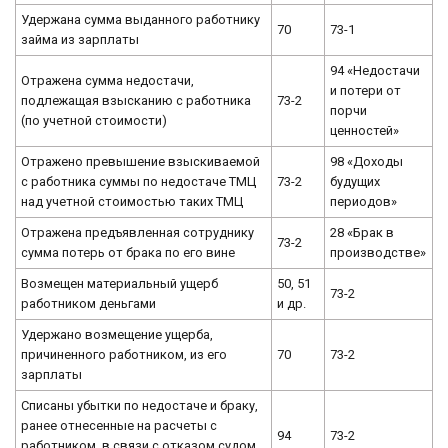
Удержана сумма выданного работнику
70
73-1
займа из зарплаты
94 «Недостачи
Отражена сумма недостачи,
и потери от
подлежащая взысканию с работника
73-2
порчи
(по учетной стоимости)
ценностей»
Отражено превышение взыскиваемой
98 «Доходы
с работника суммы по недостаче ТМЦ
73-2
будущих
над учетной стоимостью таких ТМЦ
периодов»
Отражена предъявленная сотруднику
28 «Брак в
73-2
сумма потерь от брака по его вине
производстве»
Возмещен материальный ущерб
50, 51
73-2
работником деньгами
и др.
Удержано возмещение ущерба,
причиненного работником, из его
70
73-2
зарплаты
Списаны убытки по недостаче и браку,
ранее отнесенные на расчеты с
94
73-2
работником, в связи с отказом судом