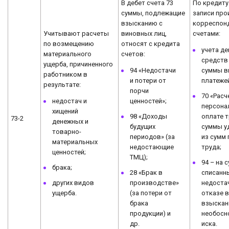
В дебет счета 73
По кредиту
суммы, подлежащие
записи про
взысканию с
корреспон
Учитывают расчеты
виновных лиц,
счетами:
по возмещению
относят с кредита
учета д
материального
счетов:
средств 
ущерба, причиненного
94 «Недостачи
суммы в
работником в
и потери от
платеже
результате:
порчи
70 «Расч
недостач и
ценностей»;
персона
хищений
98 «Доходы
оплате т
73-2
денежных и
будущих
суммы у
товарно-
периодов» (за
из сумм 
материальных
недостающие
труда;
ценностей;
ТМЦ);
94 – на 
брака;
28 «Брак в
списанн
других видов
производстве»
недоста
ущерба.
(за потери от
отказе 
брака
взыскан
продукции) и
необосн
др.
иска.