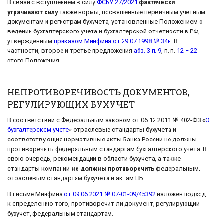
В связи с вступлением в силу
ФСБУ 27/2021
фактически
утрачивают силу
также нормы, посвященные первичным учетным
документам и регистрам бухучета, установленные Положением о
ведении бухгалтерского учета и бухгалтерской отчетности в РФ,
утвержденным
приказом Минфина от 29.07.1998 № 34н
. В
частности, второе и третье предложения
абз. 3 п. 9
, п. п.
12 – 22
этого Положения.
НЕПРОТИВОРЕЧИВОСТЬ ДОКУМЕНТОВ,
РЕГУЛИРУЮЩИХ БУХУЧЕТ
В соответствии с Федеральным законом от 06.12.2011 № 402-ФЗ «
О
бухгалтерском учете
» отраслевые стандарты бухучета и
соответствующие нормативные акты Банка России не должны
противоречить федеральным стандартам бухгалтерского учета. В
свою очередь, рекомендации в области бухучета, а также
стандарты компании
не должны противоречить
федеральным,
отраслевым стандартам бухучета и актам ЦБ.
В письме Минфина
от 09.06.2021 № 07-01-09/45392
изложен подход
к определению того, противоречит ли документ, регулирующий
бухучет, федеральным стандартам.