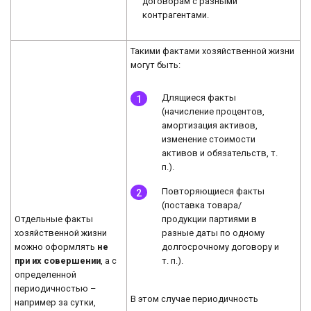
договорам с разными
контрагентами.
Такими фактами хозяйственной жизни
могут быть:
Длящиеся факты
(начисление процентов,
амортизация активов,
изменение стоимости
активов и обязательств, т.
п.).
Повторяющиеся факты
(поставка товара/
Отдельные факты
продукции партиями в
хозяйственной жизни
разные даты по одному
можно оформлять
не
долгосрочному договору и
при их совершении
, а с
т. п.).
определенной
периодичностью –
В этом случае периодичность
например за сутки,