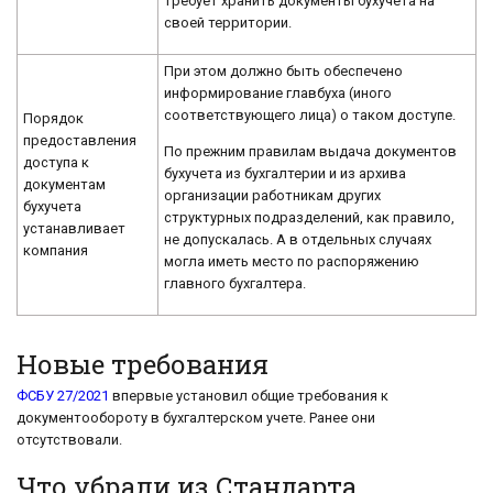
требует хранить документы бухучета на
своей территории.
При этом должно быть обеспечено
информирование главбуха (иного
соответствующего лица) о таком доступе.
Порядок
предоставления
По прежним правилам выдача документов
доступа к
бухучета из бухгалтерии и из архива
документам
организации работникам других
бухучета
структурных подразделений, как правило,
устанавливает
не допускалась. А в отдельных случаях
компания
могла иметь место по распоряжению
главного бухгалтера.
Новые требования
ФСБУ 27/2021
впервые установил общие требования к
документообороту в бухгалтерском учете. Ранее они
отсутствовали.
Что убрали из Стандарта