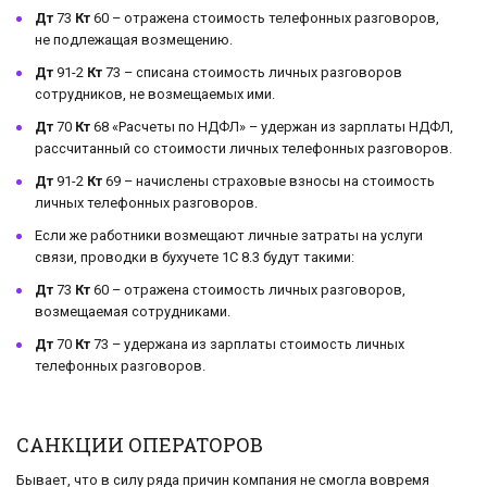
Дт
73
Кт
60 – отражена стоимость телефонных разговоров,
не подлежащая возмещению.
Дт
91-2
Кт
73 – списана стоимость личных разговоров
сотрудников, не возмещаемых ими.
Дт
70
Кт
68 «Расчеты по НДФЛ» – удержан из зарплаты НДФЛ,
рассчитанный со стоимости личных телефонных разговоров.
Дт
91-2
Кт
69 – начислены страховые взносы на стоимость
личных телефонных разговоров.
Если же работники возмещают личные затраты на услуги
связи, проводки в бухучете 1С 8.3 будут такими:
Дт
73
Кт
60 – отражена стоимость личных разговоров,
возмещаемая сотрудниками.
Дт
70
Кт
73 – удержана из зарплаты стоимость личных
телефонных разговоров.
САНКЦИИ ОПЕРАТОРОВ
Бывает, что в силу ряда причин компания не смогла вовремя