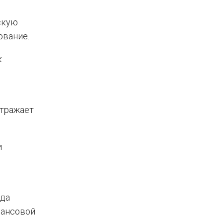
скую
ование.
к
отражает
и
и
нда
нансовой