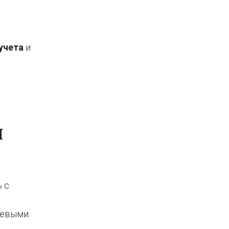
учета
и
М
 с
и
ючевыми