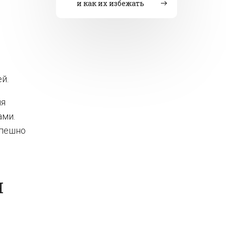
и как их избежать
й.
ия
ами.
спешно
Я