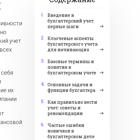
И
1.
Введение в
бухгалтерский учет:
тивности
первые шаги
вно
2.
Ключевые аспекты
кий учет
бухгалтерского учета
 всех
для начинающих
3.
Базовые термины и
понятия в
 себя
бухгалтерском учете
и
4.
Основные задачи и
ие их
функции бухгалтера
пании.
5.
Как правильно вести
учет: советы и
ют
рекомендации
нансовой
6.
Частые ошибки
новичков в
бухгалтерском деле