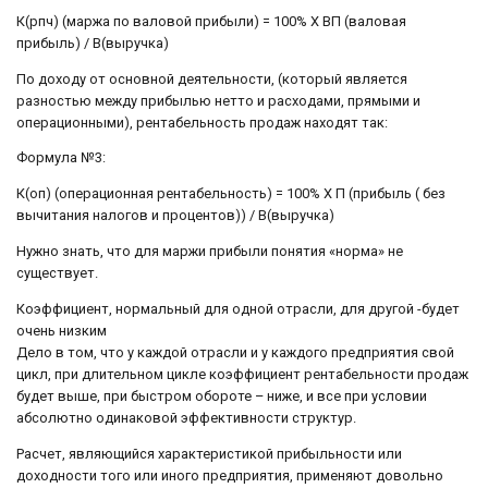
К(рпч) (маржа по валовой прибыли) = 100% Х ВП (валовая
прибыль) / В(выручка)
По доходу от основной деятельности, (который является
разностью между прибылью нетто и расходами, прямыми и
операционными), рентабельность продаж находят так:
Формула №3:
К(оп) (операционная рентабельность) = 100% Х П (прибыль ( без
вычитания налогов и процентов)) / В(выручка)
Нужно знать, что для маржи прибыли понятия «норма» не
существует.
Коэффициент, нормальный для одной отрасли, для другой -будет
очень низким
Дело в том, что у каждой отрасли и у каждого предприятия свой
цикл, при длительном цикле коэффициент рентабельности продаж
будет выше, при быстром обороте – ниже, и все при условии
абсолютно одинаковой эффективности структур.
Расчет, являющийся характеристикой прибыльности или
доходности того или иного предприятия, применяют довольно