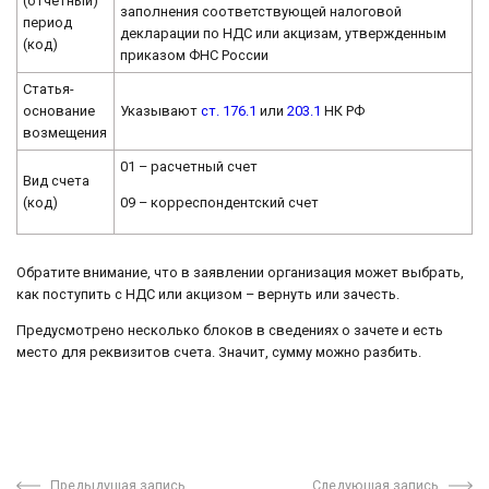
(отчетный)
заполнения соответствующей налоговой
период
декларации по НДС или акцизам, утвержденным
(код)
приказом ФНС России
Статья-
основание
Указывают
ст. 176.1
или
203.1
НК РФ
возмещения
01 – расчетный счет
Вид счета
09 – корреспондентский счет
(код)
Обратите внимание, что в заявлении организация может выбрать,
как поступить с НДС или акцизом – вернуть или зачесть.
Предусмотрено несколько блоков в сведениях о зачете и есть
место для реквизитов счета. Значит, сумму можно разбить.
Предыдущая запись
Следующая запись