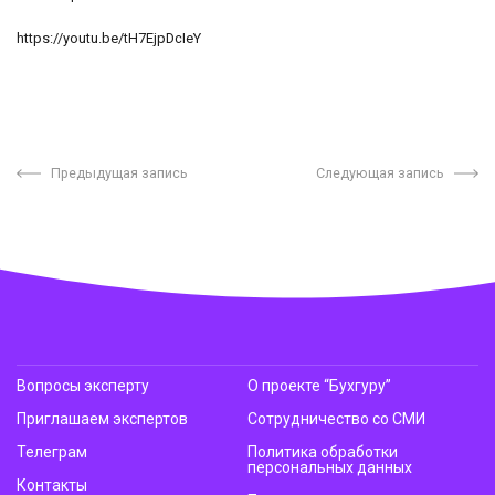
https://youtu.be/tH7EjpDcIeY
Предыдущая запись
Следующая запись
Вопросы эксперту
О проекте “Бухгуру”
Приглашаем экспертов
Сотрудничество со СМИ
Телеграм
Политика обработки
персональных данных
Контакты