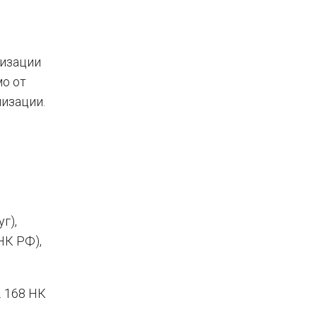
лизации
мо от
изации.
г),
НК РФ),
. 168 НК