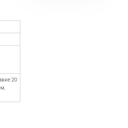
авке 20
м,