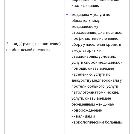
квалификации;
медицина – услуги по
обязательному
медицинскому
страхованию, диагностике,
профилактике и лечению,
2 – вид (группа, направление)
сбору у населения крови, в
необлагаемой операции
амбулаторных и
стационарных условиях,
услуги скорой медицинской
помощи, оказываемые
населению, услуги по
дежурству медперсонала у
постели больного, услуги
патолого-анатомические,
услуги, оказываемые
беременным женщинам,
новорожденным,
инвалидам и
наркологическим больным.