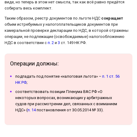
виде, но теперь в этом нет смысла, так как всё равно придётся
собирать весь комплект.
Таким образом, реестр документов по льготе НДС
сокращает
объем истребуемых у налогоплательщиков документов при
камеральной проверке декларации по НДС, в которой отражены
операции, не подлежащие (освобождаемые) налогообложению
НДС в соответствии с
п. 2
и
3
ст. 149 НК РФ.
Операции должны:
подпадать под понятие «налоговая льгота» –
п. 1 ст. 56
НК РФ
;
соответствовать позиции Пленума ВАС РФ «О
некоторых вопросах, возникающих у арбитражных
судов при рассмотрении дел, связанных с взиманием
НДС» (
п. 14
постановления от 30.05.2014 № 33).